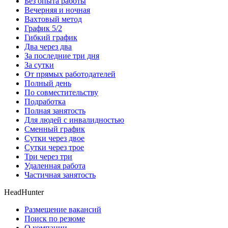
Без опыта работы
Вечерняя и ночная
Вахтовый метод
График 5/2
Гибкий график
Два через два
За последние три дня
За сутки
От прямых работодателей
Полный день
По совместительству
Подработка
Полная занятость
Для людей с инвалидностью
Сменный график
Сутки через двое
Сутки через трое
Три через три
Удаленная работа
Частичная занятость
HeadHunter
Размещение вакансий
Поиск по резюме
О компании