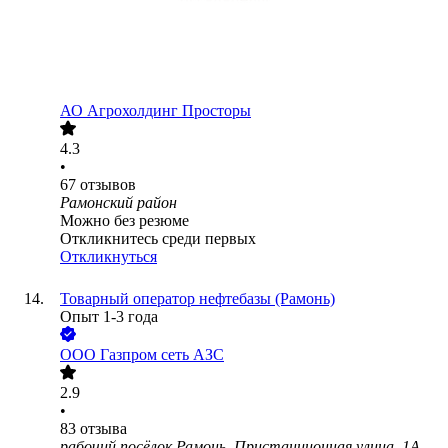
АО
Агрохолдинг Просторы
4.3
•
67
отзывов
Рамонский район
Можно без резюме
Откликнитесь среди первых
Откликнуться
Товарный оператор нефтебазы (Рамонь)
Опыт 1-3 года
ООО
Газпром сеть АЗС
2.9
•
83
отзыва
рабочий посёлок Рамонь, Пристанционная улица, 1А