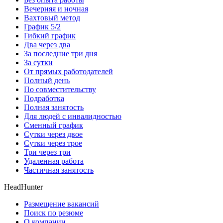
Вечерняя и ночная
Вахтовый метод
График 5/2
Гибкий график
Два через два
За последние три дня
За сутки
От прямых работодателей
Полный день
По совместительству
Подработка
Полная занятость
Для людей с инвалидностью
Сменный график
Сутки через двое
Сутки через трое
Три через три
Удаленная работа
Частичная занятость
HeadHunter
Размещение вакансий
Поиск по резюме
О компании