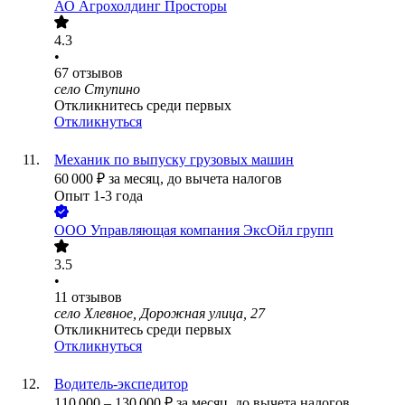
АО
Агрохолдинг Просторы
4.3
•
67
отзывов
село Ступино
Откликнитесь среди первых
Откликнуться
Механик по выпуску грузовых машин
60 000
₽
за месяц,
до вычета налогов
Опыт 1-3 года
ООО
Управляющая компания ЭксОйл групп
3.5
•
11
отзывов
село Хлевное, Дорожная улица, 27
Откликнитесь среди первых
Откликнуться
Водитель-экспедитор
110 000
–
130 000
₽
за месяц,
до вычета налогов