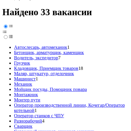
Найдено 33 вакансии
Автослесарь, автомеханик
1
Бетонщик, арматурщик, каменщик
Водитель, экспедитор
7
Грузчик
Кладовщик, Приемщик товаров
18
Маляр, штукатур, отделочник
Машинист
1
Механик
Мойщик посуды, Помощник повара
Монтажник
Монтер пути
Оператор производственной линии, Кочегар/Оператор
котельной
1
Оператор станков с ЧПУ
Разнорабочий
4
Сварщик