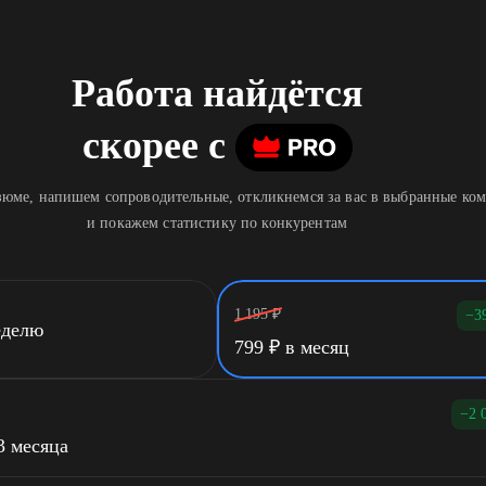
Работа найдётся
скорее
c
юме, напишем сопроводительные, откликнемся за вас в выбранные ко
и покажем статистику по конкурентам
1 195
₽
−3
еделю
799
₽
в месяц
−2 
3 месяца