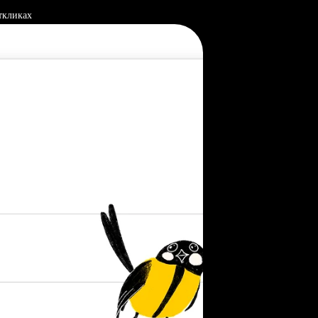
ткликах