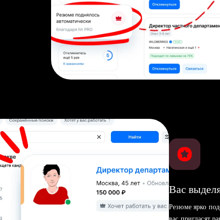
Вас выделя
Резюме ярко под
вас пригласят р