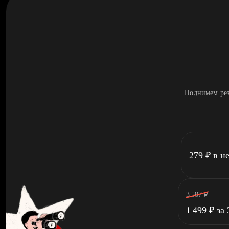
Поднимем рез
279
₽
в н
3 587
₽
1 499
₽
за 