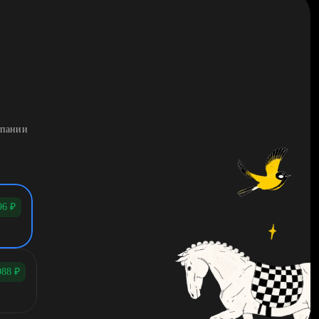
мпании
96
₽
088
₽