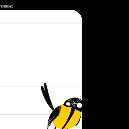
ткликах