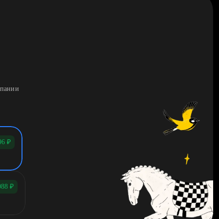
мпании
96
₽
088
₽