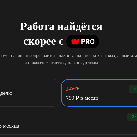
Работа найдётся
скорее
c
юме, напишем сопроводительные, откликнемся за вас в выбранные ко
и покажем статистику по конкурентам
1 195
₽
−3
еделю
799
₽
в месяц
−2 
3 месяца