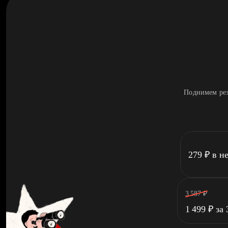
Поднимем рез
279
₽
в н
3 587
₽
1 499
₽
за 