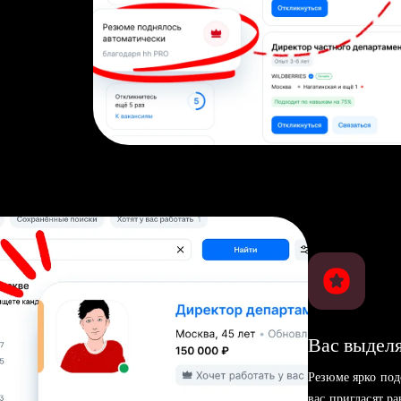
Вас выделя
Резюме ярко под
вас пригласят р